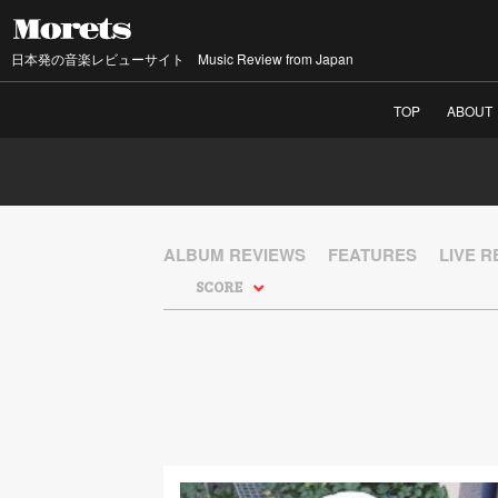
日本発の音楽レビューサイト Music Review from Japan
TOP
ABOUT
ALBUM REVIEWS
FEATURES
LIVE 
SCORE