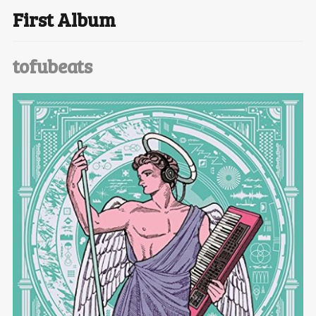
First Album
T
wi
tofubeats
tt
er