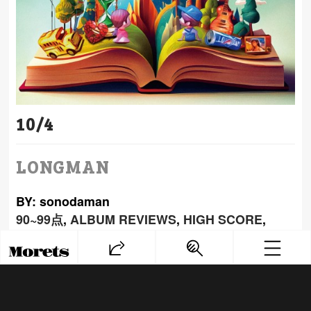
10/4
LONGMAN
BY: sonodaman
90~99点
,
ALBUM REVIEWS
,
HIGH SCORE
,
LONGMAN
PREV
NEXT