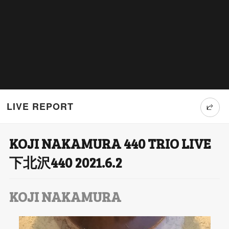
LIVE REPORT
KOJI NAKAMURA 440 TRIO LIVE
T
下北沢440 2021.6.2
wi
tt
KOJI NAKAMURA
er