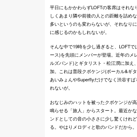
平日にもかかわらずLOFTの客席はそれ
しくあまり隣や前後の人との距離を詰めな
多いというのも変わらないが、それなりに
に感じるのかもしれないが。
そんな中で19時を少し過ぎると、LOFT
ース)を先頭にメンバーが登場。近年のメ
ルズバンド)とギタリスト・松江潤に加え
加。これは普段クボケンジ(ボーカル&ギ
あいみょんやSuperflyだけでなく渋
れないが。
おなじみのハットを被ったクボケンジが高
鳴らせる「旅人」からスタート。最近かな
ンドとしての音の小ささに少し驚くけれど
る。やはりメロディと歌のバンドだから。