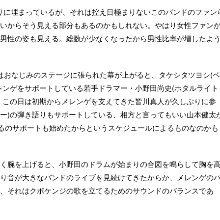
なりに埋まっているが、それは控え目極まりないこのバンドのファン
いからそう見える部分もあるのかもしれない。やはり女性ファン
男性の姿も見える。総数が少なくなったから男性比率が増したよ
ではおなじみのステージに張られた幕が上がると、タケシタツヨシ(ベ
レンゲをサポートしている若手ドラマー・小野田尚史(ホタルライト
、この日は初期からメレンゲを支えてきた皆川真人が久しぶりに参
ター)の弾き語りもサポートしている、相方と言ってもいい山本健太
谷すばるのサポートも始めたからというスケジュールによるものなのかも
く腕を上げると、小野田のドラムが始まりの合図を鳴らして胸を
り音が大きなバンドのライブを見続けてきたからか、メレンゲの
、それはクボケンジの歌を立てるためのサウンドのバランスであ