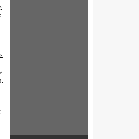
ら
が
う
ヒ
が
し
高
バ