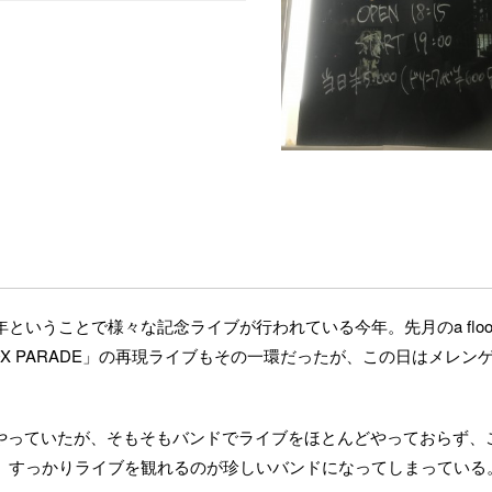
年ということで様々な記念ライブが行われている今年。先月のa floo
「PARADOX PARADE」の再現ライブもその一環だったが、この日はメレン
をやっていたが、そもそもバンドでライブをほとんどやっておらず、
。すっかりライブを観れるのが珍しいバンドになってしまっている