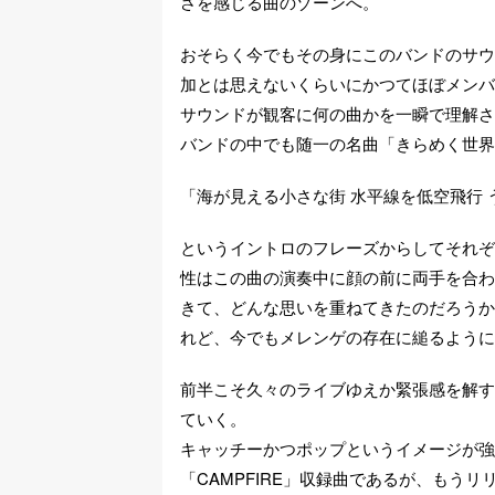
さを感じる曲のゾーンへ。
おそらく今でもその身にこのバンドのサウ
加とは思えないくらいにかつてほぼメンバ
サウンドが観客に何の曲かを一瞬で理解さ
バンドの中でも随一の名曲「きらめく世界
「海が見える小さな街 水平線を低空飛行
というイントロのフレーズからしてそれぞ
性はこの曲の演奏中に顔の前に両手を合わ
きて、どんな思いを重ねてきたのだろうか
れど、今でもメレンゲの存在に縋るように
前半こそ久々のライブゆえか緊張感を解す
ていく。
キャッチーかつポップというイメージが強
「CAMPFIRE」収録曲であるが、もう