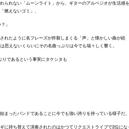
れられない「ムーンライト」から、ギターのアルペジオが生活感
「燃えないゴミ」、
い？」
されたように名フレーズが炸裂しまくる「声」と懐かしい曲が続
とは思えないくらいにその名曲っぷりは今でも瑞々しく響く。
年ぶりであるという事実にタケシタも
始まったバンドであることに今でも強い誇りを持っている様子だ
ギに持ち替えて演奏されたのはかつてリクエストライブで2位にな