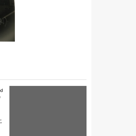
d
ゲ
こ
。