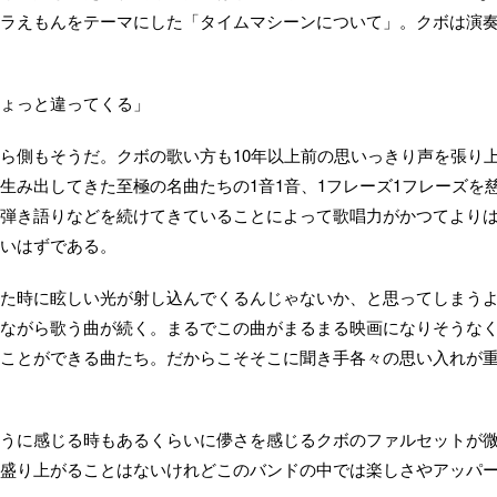
ラえもんをテーマにした「タイムマシーンについて」。クボは演
ょっと違ってくる」
ら側もそうだ。クボの歌い方も10年以上前の思いっきり声を張り
生み出してきた至極の名曲たちの1音1音、1フレーズ1フレーズを
弾き語りなどを続けてきていることによって歌唱力がかつてより
いはずである。
た時に眩しい光が射し込んでくるんじゃないか、と思ってしまう
ながら歌う曲が続く。まるでこの曲がまるまる映画になりそうな
ことができる曲たち。だからこそそこに聞き手各々の思い入れが
うに感じる時もあるくらいに儚さを感じるクボのファルセットが
盛り上がることはないけれどこのバンドの中では楽しさやアッパ