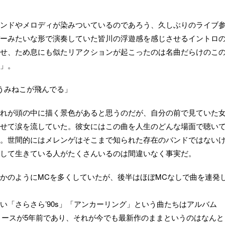
ンドやメロディが染みついているのであろう、久しぶりのライブ
ーみたいな形で演奏していた皆川の浮遊感を感じさせるイントロ
せ、ため息にも似たリアクションが起こったのは名曲だらけのこ
」。
 うみねこが飛んでる」
れが頭の中に描く景色があると思うのだが、自分の前で見ていた
せて涙を流していた。彼女にはこの曲を人生のどんな場面で聴い
。世間的にはメレンゲはそこまで知られた存在のバンドではない
して生きている人がたくさんいるのは間違いなく事実だ。
かのようにMCを多くしていたが、後半はほぼMCなしで曲を連発
い「さらさら’90s」「アンカーリング」という曲たちはアルバム
リリースが5年前であり、それが今でも最新作のままというのはなんと