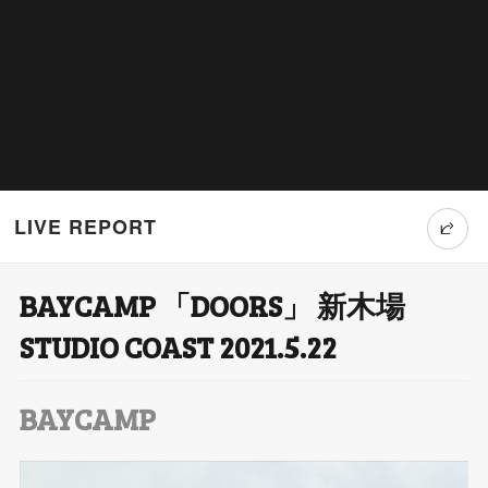
LIVE REPORT
BAYCAMP 「DOORS」 新木場
T
STUDIO COAST 2021.5.22
wi
tt
BAYCAMP
er