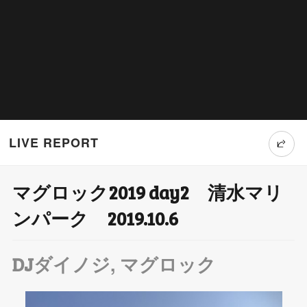
LIVE REPORT
マグロック2019 day2 清水マリ
T
ンパーク 2019.10.6
wi
tt
,
DJダイノジ
マグロック
er