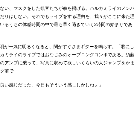
ない、マスクをした観客たちが拳を掲げる。ハルカミライのメン
だりはしない。それでもライブをする理由を、我々がここに来た
いるうちの体感時間の中で最も早く過ぎていく2時間の始まりであ
だった照明が一気に明るくなると、関がすぐさまギターを鳴らす。「君に
カミライのライブではおなじみのオープニングコンボである。須
のアンプに乗って、写真に収めて欲しいくらいの大ジャンプをか
ク前で
良い感じだった。今日もそういう感じしかしねぇ」