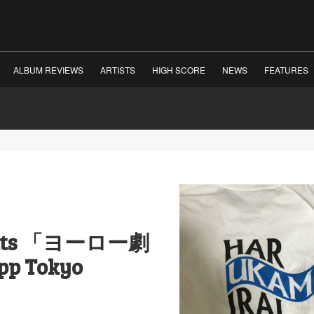
ALBUM REVIEWS
ARTISTS
HIGH SCORE
NEWS
FEATURES
nts 「ヨーロー劇
pp Tokyo