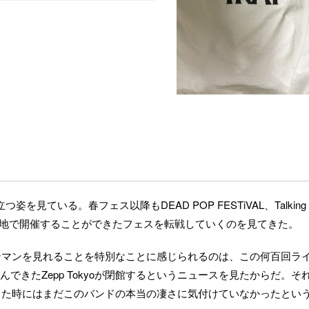
見ている。春フェス以降もDEAD POP FESTiVAL、Talking
のように各地で開催することができたフェスを転戦していくのを見てきた。
イのワンマンを見れることを特別なことに感じられるのは、この何百回ラ
できたZepp Tokyoが閉館するというニュースを見たからだ。そ
ンをやった時にはまだこのバンドの本当の凄さに気付けていなかったとい