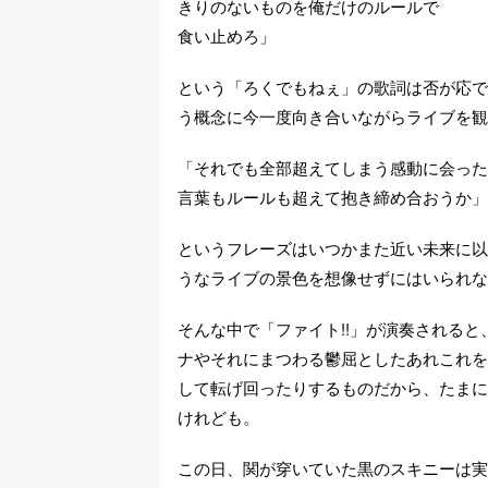
きりのないものを俺だけのルールで
食い止めろ」
という「ろくでもねぇ」の歌詞は否が応で
う概念に今一度向き合いながらライブを観
「それでも全部超えてしまう感動に会った
言葉もルールも超えて抱き締め合おうか」
というフレーズはいつかまた近い未来に以
うなライブの景色を想像せずにはいられな
そんな中で「ファイト!!」が演奏される
ナやそれにまつわる鬱屈としたあれこれを
して転げ回ったりするものだから、たまに
けれども。
この日、関が穿いていた黒のスキニーは実