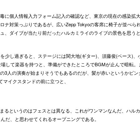
毒に個人情報入力フォーム記入の確認など、東京の現在の感染拡
ナ対策っぷりであるが、広いZepp Tokyoの客席に椅子が並べら
ュ、ダイブが当たり前だったハルカミライのライブの景色を思う
を少し過ぎると、ステージには関大地(ギター)、須藤俊(ベース)、
く登場して楽器を持つと、準備ができたところでBGMが止んで暗転。
の3人の演奏が始まりそうでもあるのだが、髪が赤いというかピン
れてマイクスタンドの前に立つと、
」から始まるというのはフェスとは異なる、これがワンマンなんだ、ハル
ているんだ、と思わせてくれるオープニングである。