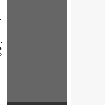
大
れ
と
小
ま
ク
カ