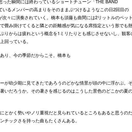
思った瞬間には終わっているショートチューン「THE BAND
っているメンバーの高まりをそのままぶつけるようなこの日2回目の
曲が次々に演奏されていく。橋本も須藤も曲間には2リットルのペッ
で畳み掛けてくると隣との距離感が気になる席指定という形でも
ぷりからは疲れという概念を1ミリたりとも感じさせないし、観客
上回っている。
あり、今の季節だからこそ。橋本も
ーが幼少期に見てきたであろうのどかな情景が頭の中に浮かぶ。
暑いだろうか。その暑さを感じるのはこうした景色のどこかの夏
にとかく勢いやノリ重視だと見られているところもあると思うの
ンチックさを持った曲もたくさんある。