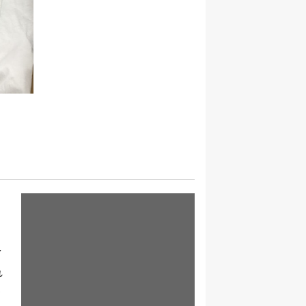
イ
れ
う