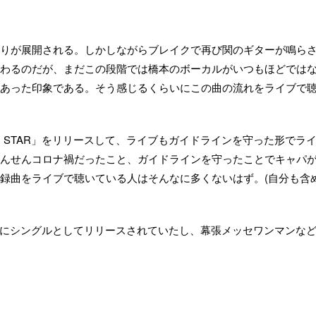
りが展開される。しかしながらブレイクで再び関のギターが鳴ら
わるのだが、まだこの段階では橋本のボーカルがいつもほどでは
あった印象である。そう感じるくらいにこの曲の流れをライブで
ND STAR」をリリースして、ライブもガイドラインを守った形でラ
んせんコロナ禍だったこと、ガイドラインを守ったことでキャパ
録曲をライブで聴いている人はそんなに多くないはず。(自分も含
になる前にシングルとしてリリースされていたし、幕張メッセワンマンな