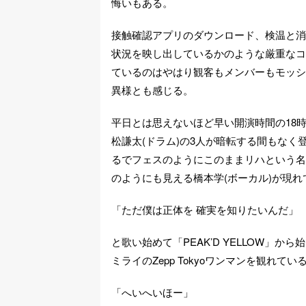
悔いもある。
接触確認アプリのダウンロード、検温と消
状況を映し出しているかのような厳重なコロ
ているのはやはり観客もメンバーもモッシ
異様とも感じる。
平日とは思えないほど早い開演時間の18時
松謙太(ドラム)の3人が暗転する間もな
るでフェスのようにこのままリハという名
のようにも見える橋本学(ボーカル)が現
「ただ僕は正体を 確実を知りたいんだ」
と歌い始めて「PEAK’D YELLOW
ミライのZepp Tokyoワンマンを観れ
「へいへいほー」