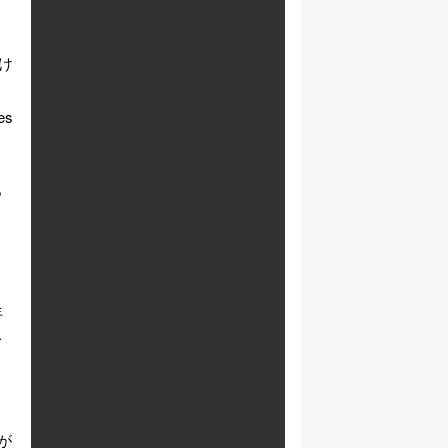
け
し
s
っ
年
一
ウ
が