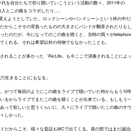
う2010年代を自分たちで切り開いていこうという活動の数々、2011年の
金井政人とこの曲をコラボしたり…。
ーンを変えようとしていた。ロックシーンやバンドシーンという枠の中だ
だからこそその背負ったものの大きさにバンドが翻弄されたりも
のだが、今になってのこの曲を聴くと、当時の我々がtelephone
てくれる。それは希望以外の何物でもなかったことも。
れることが多かった「Re:Life」も今ここで演奏されることによ
ブ(生きること)にもなる」
。かつて毎回のようにこの曲をライブで聴いていた時からもう10
いるからライブでまたこの曲を聴くことが出来ている。もしもう
あって欲しいと思うくらいに、久々にライブで聴いたこの曲のサ
々しかった。
ンドだからこそ、様々な昔話もMCで出てくる。昼の部ではまだ誠治