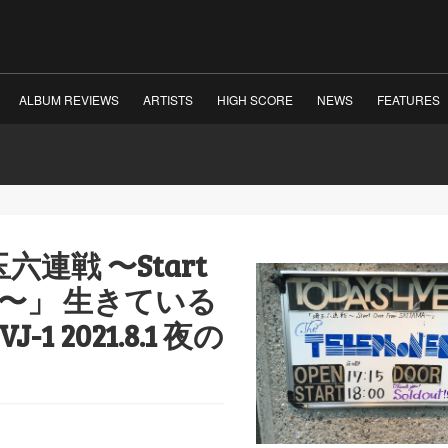
ALBUM REVIEWS
ARTISTS
HIGH SCORE
NEWS
FEATURES
埼玉六連戦 〜Start
AMA〜」 生きている
J-1 2021.8.1 夜の