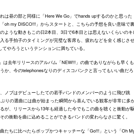
の部と同様に「Here We Go」でhands upするのかと思った
h my DISCO!!!」からスタートと、こちらの予想を良い意味で
のような動きもこの日2本目、3日で6本目とは思えないくらいのキ
入る手拍子のタイミングが完璧な客席も、疲れなどを全く感じさ
してやろうというテンションに満ちている。
!!」は去年リリースのアルバム「NEW!!!」の曲でありながらも早くも
、今のtelephonesなりのディスコパンクと言ってもいい曲だろ
、ノブはデビューしたての若手バンドのメンバーのように飛び跳
う久しぶりの選曲には曲が始まった瞬間から喜んでいる観客が非常に多
るが、リリースから13年も経過した今でもこの曲を聴くと衝動が
その衝動を曲に込めることができるバンドの変わらなさに驚く。
たちに比べたらポップかつキャッチーな「Go!!!」という「Oh M