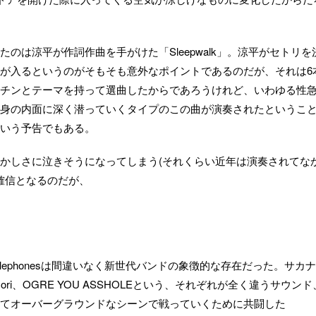
のは涼平が作詞作曲を手がけた「Sleepwalk」。涼平がセトリを
が入るというのがそもそも意外なポイントであるのだが、それは6
チンとテーマを持って選曲したからであろうけれど、いわゆる性
身の内面に深く潜っていくタイプのこの曲が演奏されたというこ
いう予告でもある。
かしさに泣きそうになってしまう(それくらい近年は演奏されてな
て確信となるのだが、
elephonesは間違いなく新世代バンドの象徴的な存在だった。サカナ
ymori、OGRE YOU ASSHOLEという、それぞれが全く違うサウンド
てオーバーグラウンドなシーンで戦っていくために共闘した