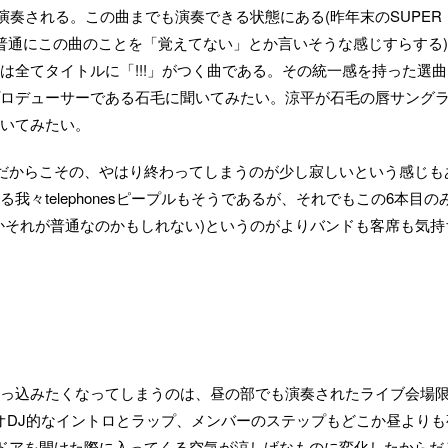
ア曲までもが演奏される。この曲までも演奏できる状態にある(昨年末のSUPER
ンバーが普通にこの曲のことを「覚えてない」とか言いそうな感じすらする)
は全てタイトルに「!!!」がつく曲である。その統一感を持った選曲
ロデューサーである石毛に聞いてみたい。涼平が石毛の唇サング
いてみたい。
だからこその、やはり終わってしまうのが少し寂しいという感じも
々telephonesピープルもそうであるが、それでもこの6本目の
かそれが普通なのかもしれない)というのがよりバンドも客席も気持
っ込みたくなってしまうのは、昼の部でも演奏されたライブ会場
ラジオDJ的なイントロとラップ、メンバーのステップもどこか昼よりも
ドアを開けた際に入ってくる空気が涼しげなものに変化したからだ