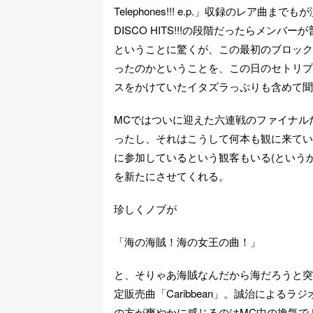
Telephones!!! e.p.」収録のレ
DISCO HITS!!!の段階だったらメ
ということに驚くが、この最初のブロック
ったのかということを、この日のセトリプ
スをかけていたイタズラっぷりも含めて聞
MCではついに迎えた六連戦のファイナル
ったし、それはこうして何本も観に来ている我
に参加しているという観客もいる(という
を新たにさせてくれる。
珍しくノブが
「海の海賊！海の女王の曲！」
と、そりゃあ海賊なんだから海だろうと突
定販売曲「Caribbean」。誠治による
の方が爽やかに感じるのはMC中の換気で