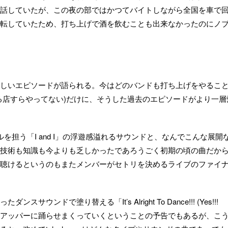
話していたが、この夜の部ではかつてバイトしながら全国を車で
転していたため、打ち上げで酒を飲むことも出来なかったのにノ
しいエピソードが語られる。今はどのバンドも打ち上げをやるこ
る店すらやってない)だけに、そうした過去のエピソードがより一層
を担う「I and I」の浮遊感溢れるサウンドと、なんでこんな展開
技術も知識も今よりも乏しかったであろうごく初期の頃の曲だか
聴けるというのもまたメンバーがセトリを決めるライブのファイ
ンドで塗り替える「It’s Alright To Dance!!! (Yes!!!
こからはアッパーに踊らせまくっていくということの予告でもあるが、こ