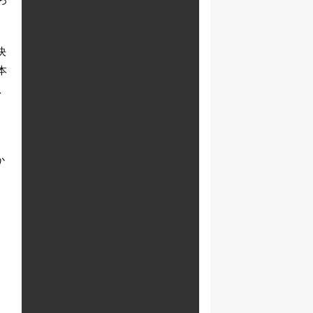
決
本
急
と
か
、