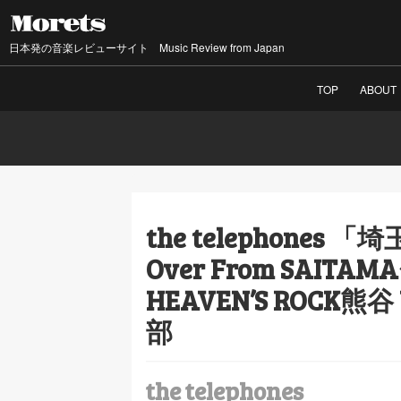
日本発の音楽レビューサイト Music Review from Japan
TOP
ABOUT
the telephones 「
Over From SAIT
HEAVEN’S ROCK熊谷 V
部
the telephones