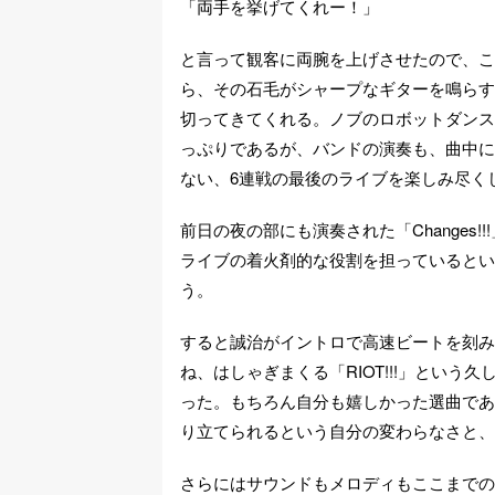
「両手を挙げてくれー！」
と言って観客に両腕を上げさせたので、これは昼
ら、その石毛がシャープなギターを鳴らす「o
切ってきてくれる。ノブのロボットダンス
っぷりであるが、バンドの演奏も、曲中に
ない、6連戦の最後のライブを楽しみ尽く
前日の夜の部にも演奏された「Changes!
ライブの着火剤的な役割を担っているというか
う。
すると誠治がイントロで高速ビートを刻み
ね、はしゃぎまくる「RIOT!!!」とい
った。もちろん自分も嬉しかった選曲であ
り立てられるという自分の変わらなさと、
さらにはサウンドもメロディもここまでの曲