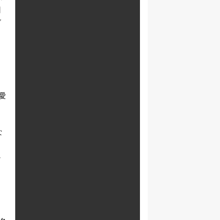
回
ブ
と
愛
な
ら
ナ
う