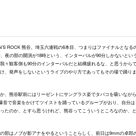
EAVEN’S ROCK 熊谷。 埼玉六連戦の6本目、つまりはファイナルとなる
、夜の部の開演が18時という、インターバルが90分しかないとい
我々観客側も90分のインターバルだと結構疲れるな、と思うから
け、発声をしないというライブのやり方であってもその場で踊り
か、熊谷駅前にはリーゼントにサングラス姿でタバコを吸いなが
で爆音で音楽をかけてツイストを踊っているグループがおり、自分は
ったのか、とすら思うけれど、熊谷ってこういうところなのか、
の部はノブが影アナをやるということらしく、前日は9mmの卓郎