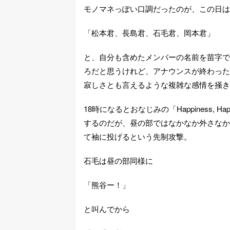
モノマネっぽい口調だったのが、この日は
「松本君、長島君、石毛君、岡本君」
と、自分も含めたメンバーの名前を苗字で
ろだと思うけれど、アナウンスが終わった
寂しさとも言えるような複雑な感情を掻き
18時になるとおなじみの「Happiness, H
するのだが、昼の部ではなかなか外さなか
て袖に投げるという先制攻撃。
石毛は昼の部同様に
「熊谷ー！」
と叫んでから