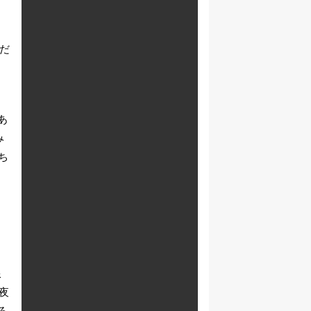
だ
ラ
あ
み
ち
限
夜
ろ