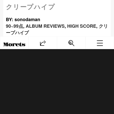
クリープハイプ
BY: sonodaman
90~99点
,
ALBUM REVIEWS
,
HIGH SCORE
,
クリ
ープハイプ
PREV
NEXT
Copyright© モレッツ, 2014 All Rights
Reserved.
T
wi
tt