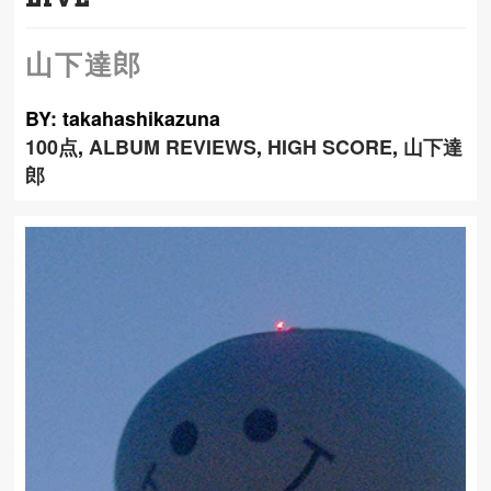
山下達郎
BY: takahashikazuna
100点
,
ALBUM REVIEWS
,
HIGH SCORE
,
山下達
郎