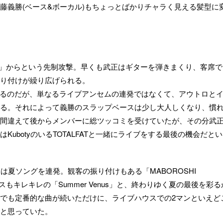
藤義勝(ベース&ボーカル)もちょっとばかりチャラく見える髪型に
NCE」からという先制攻撃。早くも武正はギターを弾きまくり、客席
り付けが繰り広げられる。
に突入するのだが、単なるライブアンセムの連発ではなくて、アウトロと
る。それによって義勝のスラップベースは少し大人しくなり、慣
間違えて後からメンバーに総ツッコミを受けていたが、その分武
ubotyのいるTOTALFATと一緒にライブをする最後の機会だと
からは夏ソングを連発。観客の振り付けもある「MABOROSHI
スもキレキレの「Summer Venus」と、終わりゆく夏の最後を彩る
でも定番的な曲が続いただけに、ライブハウスでの2マンといえど
と思っていた。