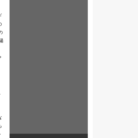
ギ
の
の
陽
や
千
な
も
ル