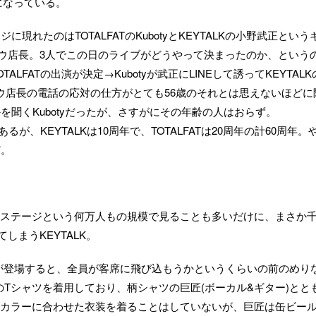
のになっている。
現れたのはTOTALFATのKubotyとKEYTALKの小野武正という
トウ店長。3人でこの日のライブがどうやって決まったのか、という
ALFATの出演が決定→Kubotyが武正にLINEして誘ってKEYTALK
ウ店長の電話の応対の仕方がとても56歳のそれとは思えないほどに
を聞くKubotyだったが、さすがにその年齢の人はおらず。
が、KEYTALKは10周年で、TOTALFATは20周年の計60周年。
ど。
ステージという何万人もの規模で見ることも多いだけに、まさか
しまうKEYTALK。
が登場すると、全員が客席に飛び込もうかというくらいの前のめり
ATのTシャツを着用しており、柄シャツの巨匠(ボーカル&ギター)とと
カラーに合わせた衣装を着ることはしていないが、巨匠は缶ビー