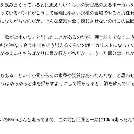
を飲みまくっているとは思えないくらいの安定感のあるボーカル
っているバンドがこうして極端に小さい規模の会場でやると力任
になりがちなのだが、そんな空気を全く感じさせないのはこの巨
て「歌が上手いな」と思ったことがあるのだが、弾き語りでなくこ
音も)が重なり合う中でもそう思えるくらいのボーカリストになって
がゆえにそちらばかりに目が行きがちだが、こうした部分はこれ
もある、というか元からその素養や資質はあったんだな、と思わ
、というよりはゆらゆらと体を揺らすようにして踊らせると、酒を飲んでい
ATのShunさんと走ってきて。この前は巨匠と一緒に10km走ったん