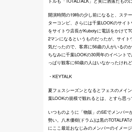
トルも「TOTALTALK」と実に洒落たも
開演時間の19時の少し前になると、ステージに
ターコンビ、さらには千葉LOOKのサイ
をサイトウ店長がKubotyに電話をかけてTOT
2マンになるというものだったが、サイト
気だったので、客席に56歳の人がいるのか
ちなみに千葉LOOKの30周年のイベントである
っぱり観客に60歳の人はいなかったけれ
・KEYTALK
夏フェスシーズンとなるとフェスのメイン
葉LOOKの規模で観れるとは、とすら思って
いつものように「物販」のSEでメンバー
勢い。八木優樹(ドラム)は黒のTOTALF
にここ最近おなじみのメンバーのイメージ