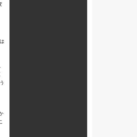
変
では
イ
れ
正
いう
か
こ