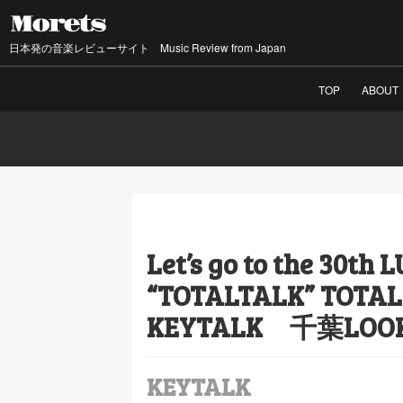
日本発の音楽レビューサイト Music Review from Japan
TOP
ABOUT
Let’s go to the 30th 
“TOTALTALK” TOTAL
KEYTALK 千葉LOOK 
KEYTALK