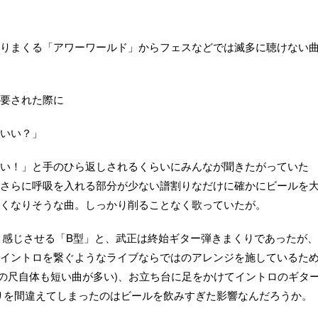
りまくる「アワーワールド」からフェスなどでは滅多に聴けない
要された際に
ていい？」
い！」と手のひら返しされるくらいにみんなが聞きたがっていた
く、さらに呼吸を入れる部分が少ない譜割りなだけに確かにビールを
くなりそうな曲。しっかり削ることなく歌っていたが。
影響を強く感じさせる「B型」と、武正は終始ギター弾きまくりであったが、
イントロを繋ぐようなライブならではのアレンジを施しているた
は曲の尺自体も短い曲が多い)、お立ち台に足をかけてイントロのギタ
の入りを間違えてしまったのはビールを飲みすぎた影響なんだろうか。