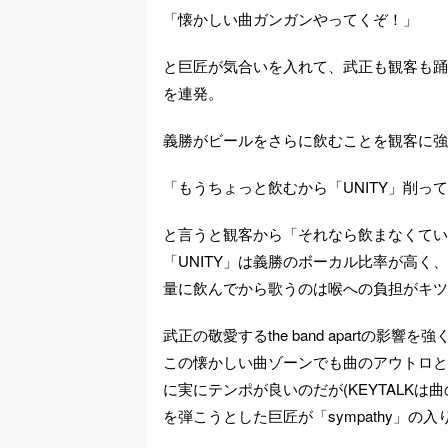
「懐かしい曲ガンガンやってくぞ！」
と巨匠が気合いを入れて、武正も観客も踊
を連発。
義勝がビールをさらに飲むことを観客に強
「もうちょっと飲むから「UNITY」削っ
と言うと観客から「それなら飲まなくてい
「UNITY」は義勝のボーカル比率が高
量に飲んでから歌うのは喉への負担がキツ
武正の敬愛するthe band apartの
この懐かしい曲ゾーンでも曲のアウトロと
に実にテンポが良いのだが(KEYTALK
を弾こうとした巨匠が「sympathy」