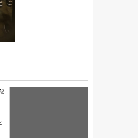
記
マ
と
イ