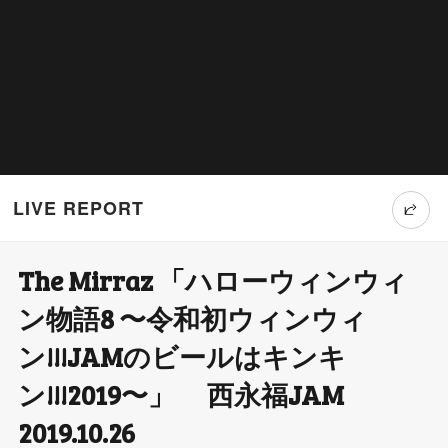
LIVE REPORT
The Mirraz 「ハローウィンウィ
T
ン物語8 〜令和初ウィンウィ
wi
ン!!!JAMのビールはキンキ
tt
ン!!!2019〜」 西永福JAM
er
2019.10.26