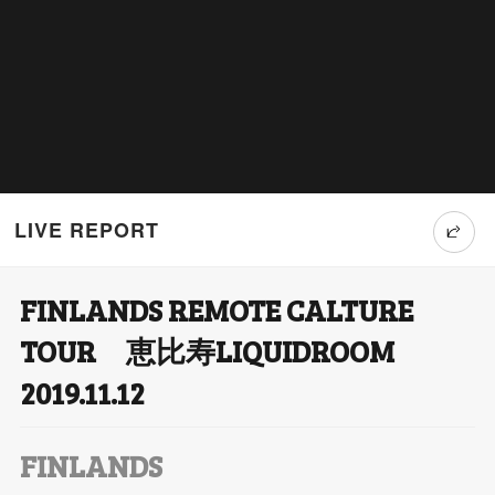
LIVE REPORT
FINLANDS REMOTE CALTURE
T
TOUR 恵比寿LIQUIDROOM
wi
2019.11.12
tt
er
FINLANDS