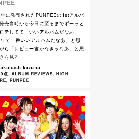
NPEE
17年に発売されたPUNPEEの1stアルバ
発売当時から今日に至るまでずーっと
ロテしてて「いいアルバムだなあ、
17年で一番いいアルバムだなあ」と思
がら「レビュー書かなきゃなあ」と思
きを見る
takahashikazuna
99点
,
ALBUM REVIEWS
,
HIGH
RE
,
PUNPEE