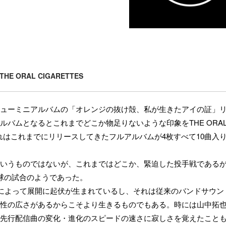
THE ORAL CIGARETTES
ューミニアルバムの「オレンジの抜け殻、私が生きたアイの証」
バムとなるとこれまでどこか物足りないような印象をTHE ORA
。それはこれまでにリリースしてきたフルアルバムが4枚すべて10曲入
いうものではないが、これまではどこか、緊迫した投手戦である
球の試合のようであった。
れによって展開に起伏が生まれているし、それは従来のバンドサウン
性の広さがあるからこそより生きるものでもある。時には山中拓
先行配信曲の変化・進化のスピードの速さに寂しさを覚えたこと