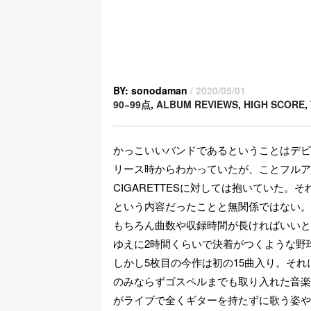
BY: sonodaman
/ 2020/05/01
90~99点
,
ALBUM REVIEWS
,
HIGH SCORE
,
かっこいいバンドであるということはデビ
リース時からわかっていたが、ことフルアル
CIGARETTESに対しては抱いていた
という内容だったことと無関係ではない。
もちろん曲数や収録時間が長ければいいと
ゆえに2時間くらいで決着がつくような野
しかし5枚目の今作は初の15曲入り。そ
のみならずゴスペルまでも取り入れた音楽
がライブで全くギターを持たずに歌う姿や