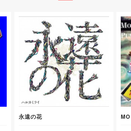
永遠の花
MO