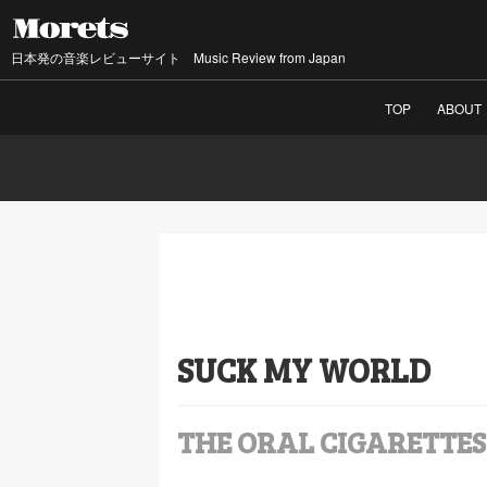
日本発の音楽レビューサイト Music Review from Japan
TOP
ABOUT
SUCK MY WORLD
THE ORAL CIGARETTES