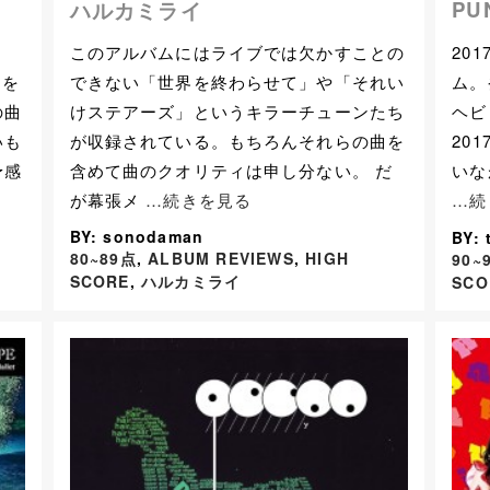
PU
ハルカミライ
20
このアルバムにはライブでは欠かすことの
ム。
」を
できない「世界を終わらせて」や「それい
ヘビ
の曲
けステアーズ」というキラーチューンたち
20
いも
が収録されている。もちろんそれらの曲を
いな
予感
含めて曲のクオリティは申し分ない。 だ
…続
が幕張メ
…続きを見る
BY: sonodaman
BY: 
80~89点
,
ALBUM REVIEWS
,
HIGH
90~
SCORE
,
ハルカミライ
SCO