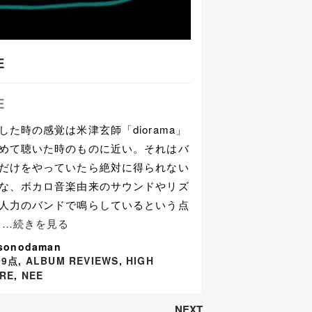
E
E
した時の感覚は米津玄師「diorama」
めて聴いた時のものに近い。それはバ
だけをやっていたら絶対に得られない
な、ボカロ音楽由来のサウンドやリズ
人力のバンドで鳴らしているという点
お
…続きを見る
 sonodaman
99点
,
ALBUM REVIEWS
,
HIGH
RE
,
NEE
NEXT