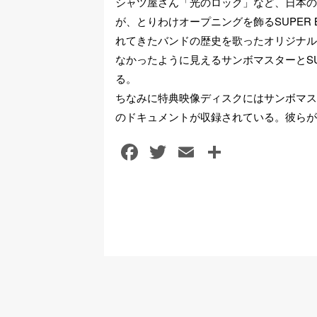
シャツ屋さん「光のロック」など、日本の
が、とりわけオープニングを飾るSUPER 
れてきたバンドの歴史を歌ったオリジナル
なかったように見えるサンボマスターとSU
る。
ちなみに特典映像ディスクにはサンボマス
のドキュメントが収録されている。彼らが
F
T
E
共
a
wi
m
有
c
tt
ail
e
er
b
o
o
k