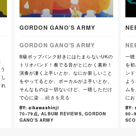
GORDON GANO’S ARMY
NE
GORDON GANO'S ARMY
NE
B級ポップパンク好きにはたまらないUKの
一聴
た
トリオバンド！奏でる音がとにかく素朴！
を初
よう
演奏が凄く上手いとか、なにか新しいこと
ンド
てし
をやってるとか、ボーカルが上手いとか、
よう
けれ
そんなものは一切ないけど、一聴しただけ
ムを
で心に染
…続きを見る
に
BY: aikawashinji
BY:
70~79点
,
ALBUM REVIEWS
,
GORDON
90~
GANO'S ARMY
SCO