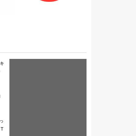
キ
な
。
加
っ
T