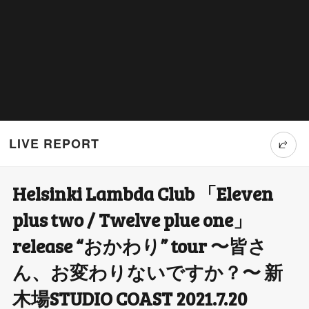
LIVE REPORT
Helsinki Lambda Club 「Eleven
T
plus two / Twelve plue one」
wi
release “おかわり” tour 〜皆さ
tt
ん、お変わりないですか？〜 新
er
木場STUDIO COAST 2021.7.20