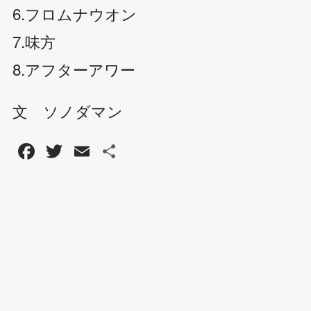
6.フロムナウオン
7.味方
8.アフターアワー
文 ソノダマン
F
T
E
共
a
wi
m
有
c
tt
ail
e
er
b
o
o
k