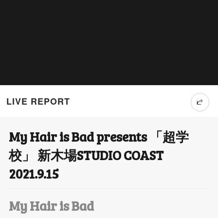
LIVE REPORT
My Hair is Bad presents 「超学
T
校」 新木場STUDIO COAST
wi
2021.9.15
tt
er
My Hair is Bad