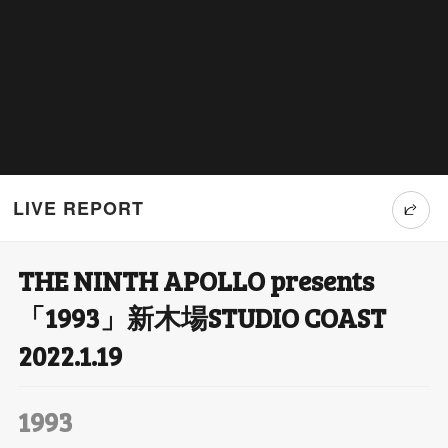
LIVE REPORT
THE NINTH APOLLO presents
T
「1993」新木場STUDIO COAST
wi
2022.1.19
tt
er
1993