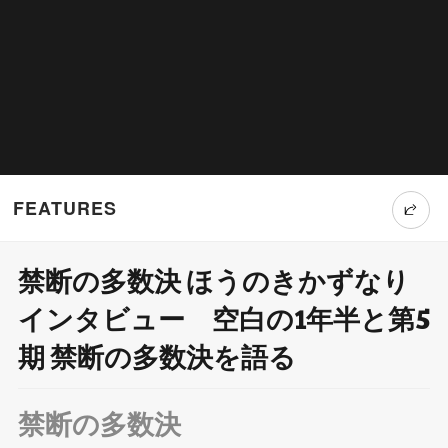
FEATURES
禁断の多数決 ほうのきかずなり
T
インタビュー 空白の1年半と第5
wi
期 禁断の多数決を語る
tt
er
禁断の多数決