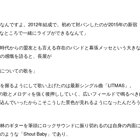
んですよ。2012年結成で。初めて対バンしたのが2015年の新宿
きなところで一緒にライブができるなんて」
時代からの盟友とも言える存在のバンドと幕張メッセという大き
の感慨を語ると、長屋が
についての歌を」
を握るようにして歌い上げたのは最新シングル曲「LITMAS」。
長屋の歌とメロディを強く後押ししていく、広いフィールドで鳴るべき
込んでいったからこそこうした景色が見れるようになったんだろ
林のギターを筆頭にロックサウンドに振り切れるのは自身の内面
うな「Shout Baby」であり、