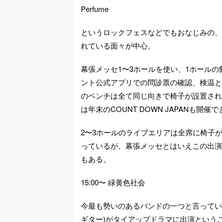
Perfume
というロックフェスなどでもおなじみの、
れている面々が中心。
幕張メッセ1〜3ホールを使い、1ホール
ント公式アプリでの問診票の確認、検温と
のベンチは全て同じ向きで椅子が設置され
は年末のCOUNT DOWN JAPANも
2〜3ホールのライブエリアは全席に椅子
っているが、幕張メッセとはいえこの出演
もある。
15:00〜 緑黄色社会
今最も勢いのあるバンドの一つと言ってい
ギター)がタイアップドラマに出演という