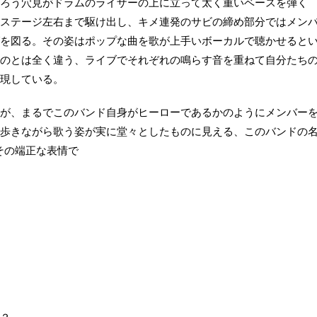
ろう穴見がドラムのライザーの上に立って太く重いベースを弾く
ともにステージ左右まで駆け出し、キメ連発のサビの締め部分ではメン
を図る。その姿はポップな曲を歌が上手いボーカルで聴かせると
のとは全く違う、ライブでそれぞれの鳴らす音を重ねて自分たち
現している。
が、まるでこのバンド自身がヒーローであるかのようにメンバー
歩きながら歌う姿が実に堂々としたものに見える、このバンドの
はその端正な表情で
？