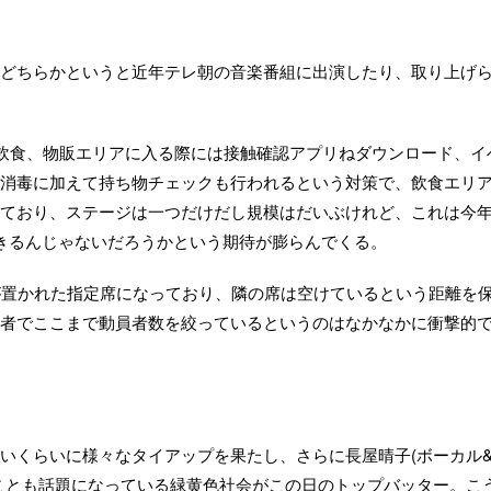
どちらかというと近年テレ朝の音楽番組に出演したり、取り上げ
の飲食、物販エリアに入る際には接触確認アプリねダウンロード、イ
消毒に加えて持ち物チェックも行われるという対策で、飲食エリ
ており、ステージは一つだけだし規模はだいぶけれど、これは今
開催できるんじゃないだろうかという期待が膨らんでくる。
が置かれた指定席になっており、隣の席は空けているという距離を
者でここまで動員者数を絞っているというのはなかなかに衝撃的
いくらいに様々なタイアップを果たし、さらに長屋晴子(ボーカル
ことも話題になっている緑黄色社会がこの日のトップバッター。こ