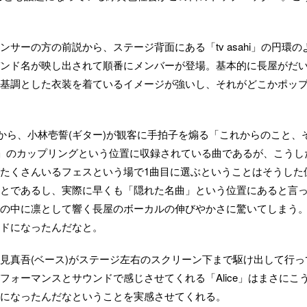
サーの方の前説から、ステージ背面にある「tv asahi」の円環の
ンド名が映し出されて順番にメンバーが登場。基本的に長屋がだ
基調とした衣装を着ているイメージが強いし、それがどこかポッ
ロから、小林壱誓(ギター)が観客に手拍子を煽る「これからのこと、
AS」のカップリングという位置に収録されている曲であるが、こうし
たくさんいるフェスという場で1曲目に選ぶということはそうした
とであるし、実際に早くも「隠れた名曲」という位置にあると言
の中に凛として響く長屋のボーカルの伸びやかさに驚いてしまう
ドになったんだなと。
見真吾(ベース)がステージ左右のスクリーン下まで駆け出して行っ
ォーマンスとサウンドで感じさせてくれる「Alice」はまさにこ
になったんだなということを実感させてくれる。