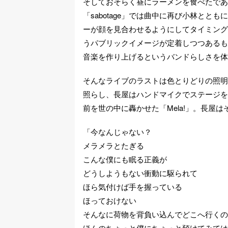
そしておそらく昼にラーメンを食べたであ
「sabotage」では曲中に再び小林と
ーが顔を見合わせるようにしてタイミング
うパブリックイメージが定着しつつあるも
音楽を作り上げるというバンドらしさを体
そんなライブのラストは色とりどりの照明
照らし、長屋はハンドマイクでステージを
前を世の中に轟かせた「Mela!」。長屋
「今なんじゃない？
メラメラとたぎる
こんな僕にも眠る正義が
どうしようもない衝動に駆られて
ほら気付けば手を握っている
ほっておけない
そんなに荷物を背負い込んでどこへ行くの
ほんのちょっと僕にちょっと預けてみては