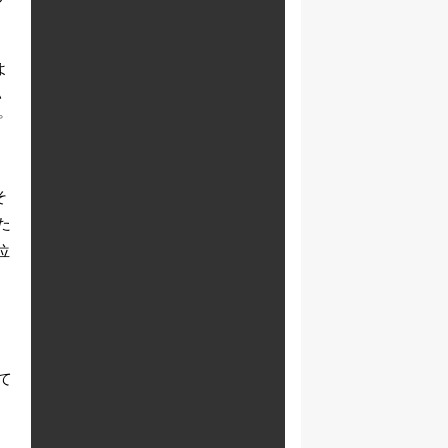
よ
い
プ
そ
た
位
っ
。
て
う