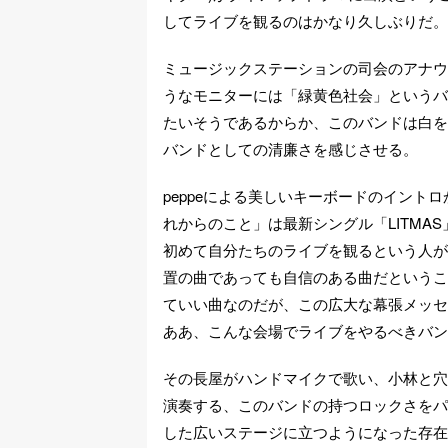
してライブを観るのはかなり久しぶりだ。
ミュージックステーションの司会のアナウン
うなモニターには「緑黄色社会」というバ
たいそうであるからか、このバンドは白を
バンドとしての清廉さを感じさせる。
peppeによる美しいキーボードのイント
れからのこと」は最新シングル「LITM
初めて自分たちのライブを観るという人が
置の曲であっても自信のある曲だというこ
ていい曲なのだが、この広大な幕張メッセ
ああ、こんな会場でライブをやるべきバン
その長屋がハンドマイクで歌い、小林と穴
演奏する、このバンドの持つロックさをパフ
した広いステージに立つようになった存在