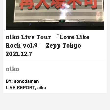
aiko Live Tour 「Love Like
Rock vol.9」 Zepp Tokyo
2021.12.7
aiko
BY: sonodaman
LIVE REPORT
,
aiko