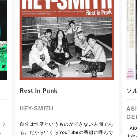
Rest In Punk
ソ
HEY-SMITH
AS
GE
自分は忖度というものができない人間であ
るフ
AK
る。だからいくらYouTubeの番組に呼んで
れ
大傑