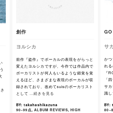
創作
GO
サ
ヨルシカ
かつ
前作『盗作』でボーカルの表現をがらっと
い
れる
変えたヨルシカですが、今作では作品内で
いう
『R
ボーカリストが何人もいるような錯覚を覚
大
「四
えるほど、さまざまな表現のボーカルが収
、
サカ
録されており、改めてsuisのボーカリスト
続き
識
として
…続きを見る
BY: takahashikazuna
BY: 
90~99点
,
ALBUM REVIEWS
,
HIGH
80~