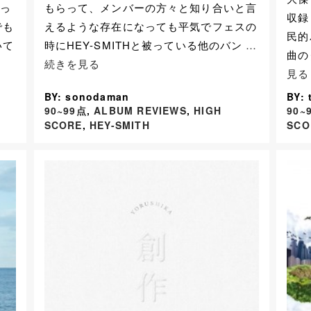
もらって、メンバーの方々と知り合いと言
あっ
収録
えるような存在になっても平気でフェスの
でも
民的
時にHEY-SMITHと被っている他のバン
…
いて
曲の
続きを見る
見る
BY: sonodaman
BY: 
90~99点
,
ALBUM REVIEWS
,
HIGH
90~
SCORE
,
HEY-SMITH
SCO