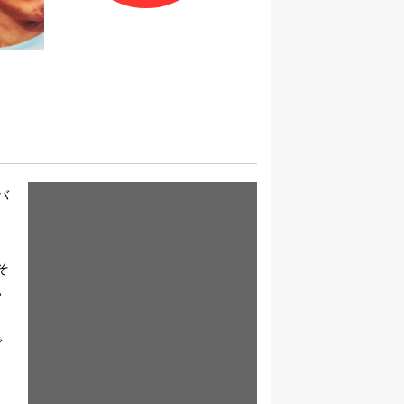
バ
」
そ
い
で