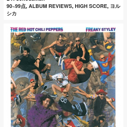
90~99点
,
ALBUM REVIEWS
,
HIGH SCORE
,
ヨル
シカ