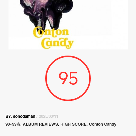
95
BY: sonodaman
/ 2025/03/11
90~99点
,
ALBUM REVIEWS
,
HIGH SCORE
,
Conton Candy