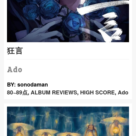
狂言
Ado
BY: sonodaman
80~89点
,
ALBUM REVIEWS
,
HIGH SCORE
,
Ado