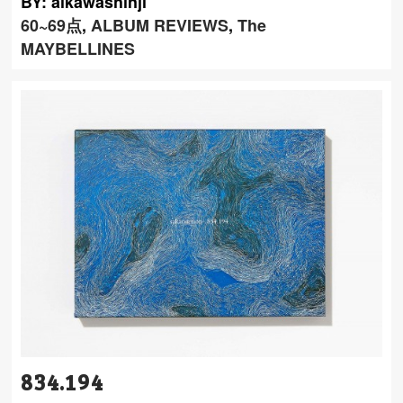
BY: aikawashinji
60~69点
,
ALBUM REVIEWS
,
The
MAYBELLINES
834.194