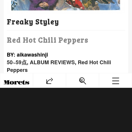
Freaky Styley
Red Hot Chili Peppers
BY: aikawashinji
50~59点
,
ALBUM REVIEWS
,
Red Hot Chili
Peppers
PREV
NEXT
Copyright© モレッツ, 2025 All Rights
Reserved.