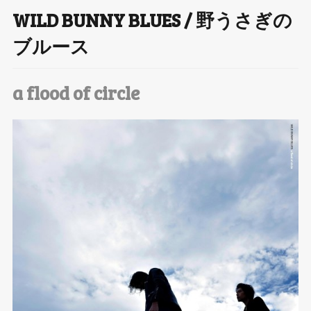
WILD BUNNY BLUES / 野うさぎの
T
ブルース
wi
tt
a flood of circle
er