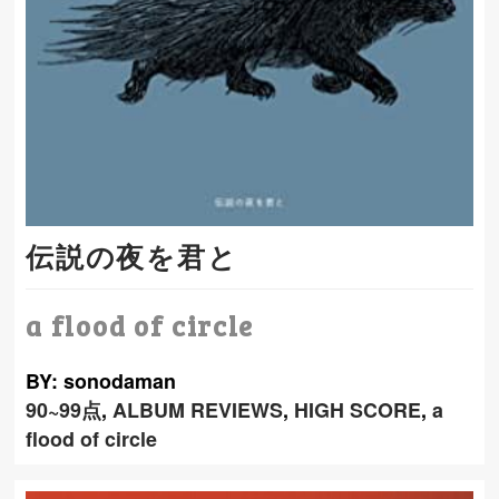
伝説の夜を君と
a flood of circle
BY: sonodaman
90~99点
,
ALBUM REVIEWS
,
HIGH SCORE
,
a
flood of circle