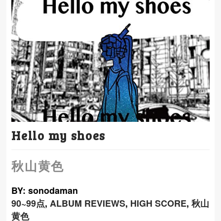
Hello my shoes
秋山黄色
BY: sonodaman
90~99点
,
ALBUM REVIEWS
,
HIGH SCORE
,
秋山
黄色