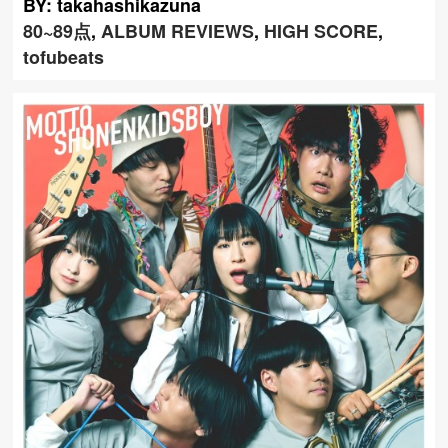
BY: takahashikazuna
80~89点
,
ALBUM REVIEWS
,
HIGH SCORE
,
tofubeats