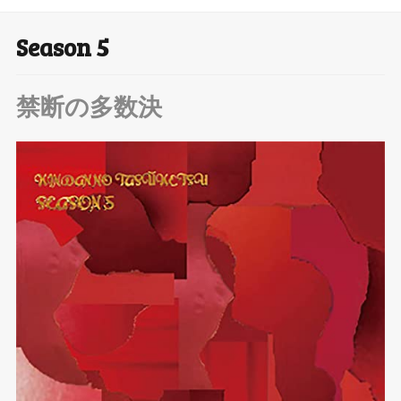
Season 5
T
wi
禁断の多数決
tt
er