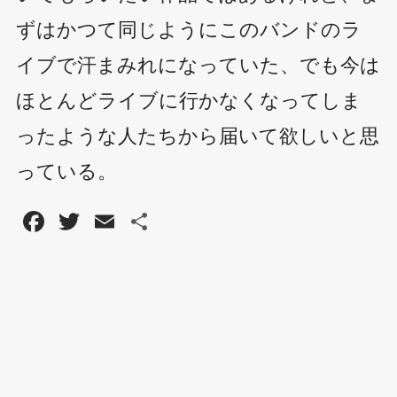
ずはかつて同じようにこのバンドのラ
イブで汗まみれになっていた、でも今は
ほとんどライブに行かなくなってしま
ったような人たちから届いて欲しいと思
っている。
F
T
E
共
a
wi
m
有
c
tt
ail
e
er
b
o
o