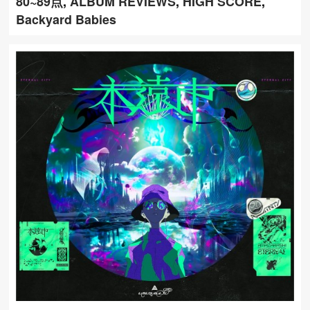
80~89点
,
ALBUM REVIEWS
,
HIGH SCORE
,
Backyard Babies