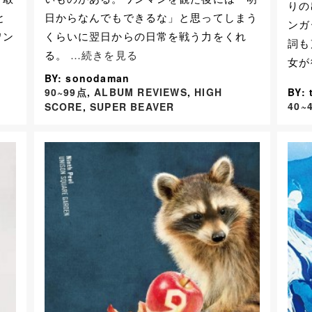
りの
と
日からなんでもできるな」と思ってしまう
ンガ
ワン
くらいに翌日からの日常を戦う力をくれ
詞も
る。
…続きを見る
女
BY: sonodaman
90~99点
,
ALBUM REVIEWS
,
HIGH
BY: 
40~
SCORE
,
SUPER BEAVER