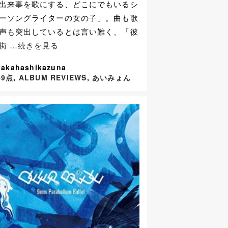
出来事を歌にする、どこにでもいるシ
ーソングライターの女の子」。曲も歌
声も突出しているとは言い難く、「彼
が街
…続きを見る
takahashikazuna
49点
,
ALBUM REVIEWS
,
あいみょん