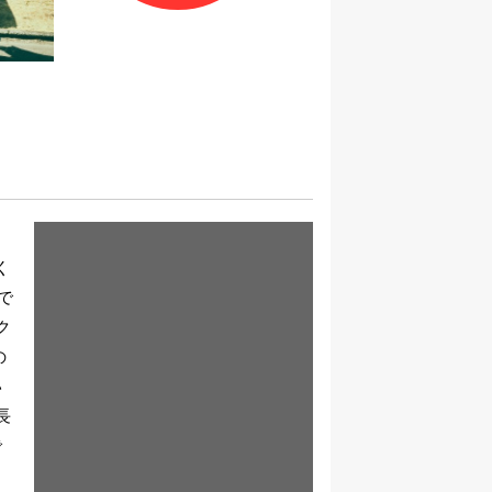
く
で
ク
の
い
長
で