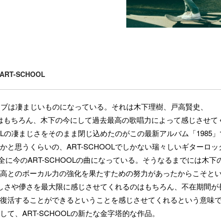
ART-SCHOOL
のライブは凄まじいものになっている。それは木下理樹、戸高賢史、
破壊力はもちろん、木下の今にして過去最高の歌唱力によって感じさせて
OLの凄まじさをそのまま閉じ込めたのがこの最新アルバム「1985」
と思うくらいの、ART-SCHOOLでしかない瑞々しいギターロッ
も完全に今のART-SCHOOLの曲になっている。そうなるまでには木下
高とのボーカル力の強化を果たすための努力があったからこそと
つ美しさや儚さを最大限に感じさせてくれるのはもちろん、不在期間が
復活することができるということを感じさせてくれるという意味
て、ART-SCHOOLの新たな金字塔的な作品。