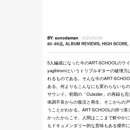
BY: sonodaman
/ 2026/02/05
80~89点
,
ALBUM REVIEWS
,
HIGH SCORE
,
5人編成になった今のART-SCHOOL
yagihiromiというトリプルギターの
れるものである。そんな今のART-SCHO
ある。何よりもこんなにも変わらないものか
サウンド。初期の「Outsider」の再録
体調不良からの復活と再生、そこからの戸
うことがわかる。ART-SCHOOLの持
かったからこそ、人間はここまで鮮やかに
もドキュメンタリー的な意味もある傑作にし