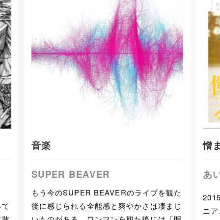
音楽
憎
SUPER BEAVER
あ
もう今のSUPER BEAVERのライブを観た
20
って
後に感じられる全能感と爽やかさは凄まじ
ニア
て敢
いものがある。ワンマンを観た後には「明