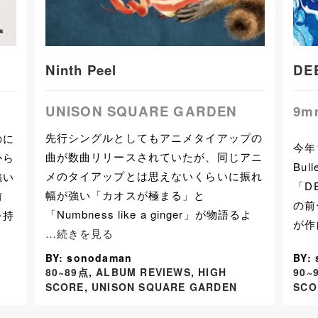
Ninth Peel
DE
UNISON SQUARE GARDEN
9mm
先行シングルとしてもアニメタイアップの
のに
今年1
曲が数曲リリースされていたが、同じアニ
から
Bu
メのタイアップとは思えないくらいに振れ
強い
「D
幅が強い「カオスが極まる」と
前
の前
「Numbness like a ginger」が物語るよ
を持
が作
…続きを見る
BY: sonodaman
BY:
80~89点
,
ALBUM REVIEWS
,
HIGH
90~
SCORE
,
UNISON SQUARE GARDEN
SCO