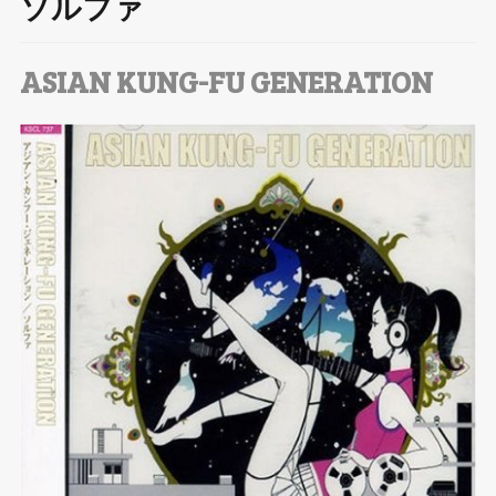
ソルファ
T
wi
ASIAN KUNG-FU GENERATION
tt
er