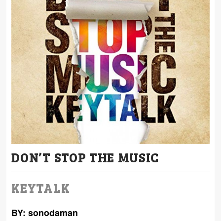
DON’T STOP THE MUSIC
KEYTALK
BY: sonodaman