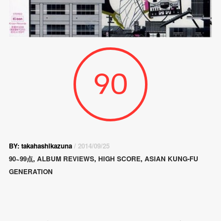
90
BY: takahashikazuna
/ 2014/09/25
90~99点
,
ALBUM REVIEWS
,
HIGH SCORE
,
ASIAN KUNG-FU
GENERATION