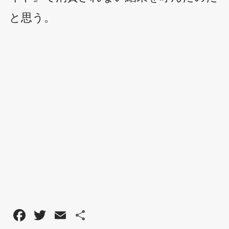
と思う。
F
T
E
共