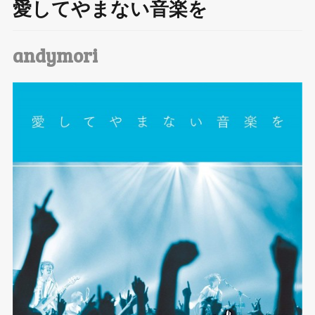
愛してやまない音楽を
T
wi
andymori
tt
er