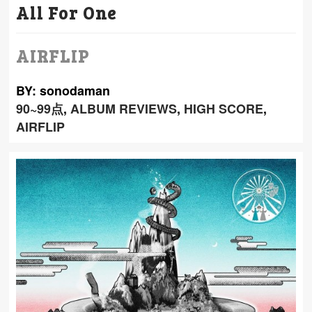
All For One
AIRFLIP
BY: sonodaman
90~99点
,
ALBUM REVIEWS
,
HIGH SCORE
,
AIRFLIP