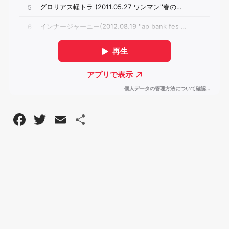
F
T
E
共
a
wi
m
有
c
tt
ail
e
er
b
o
o