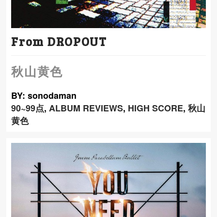
From DROPOUT
秋山黄色
BY: sonodaman
90~99点
,
ALBUM REVIEWS
,
HIGH SCORE
,
秋山
黄色