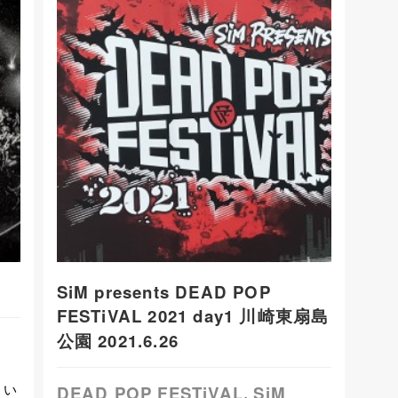
SiM presents DEAD POP
FESTiVAL 2021 day1 川崎東扇島
公園 2021.6.26
。い
DEAD POP FESTiVAL
SiM
,