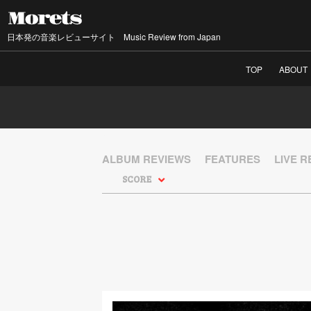
日本発の音楽レビューサイト Music Review from Japan
TOP
ABOUT
ALBUM REVIEWS
FEATURES
LIVE 
SCORE