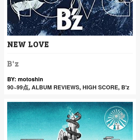
NEW LOVE
B'z
BY: motoshin
90~99点
,
ALBUM REVIEWS
,
HIGH SCORE
,
B'z