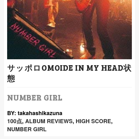
サッポロOMOIDE IN MY HEAD状
態
NUMBER GIRL
BY: takahashikazuna
100点
,
ALBUM REVIEWS
,
HIGH SCORE
,
NUMBER GIRL