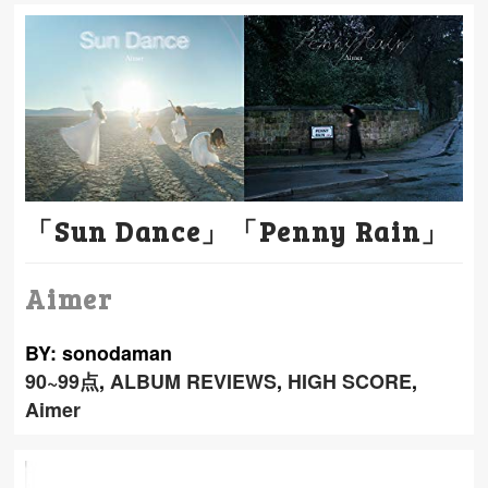
「Sun Dance」「Penny Rain」
Aimer
BY: sonodaman
90~99点
,
ALBUM REVIEWS
,
HIGH SCORE
,
Aimer