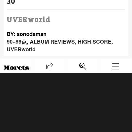
30
UVERworld
BY: sonodaman
90~99点
,
ALBUM REVIEWS
,
HIGH SCORE
,
UVERworld
PREV
NEXT
Copyright© モレッツ, 2022 All Rights
Reserved.
T