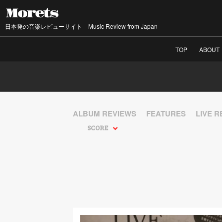
日本発の音楽レビューサイト Music Review from Japan
TOP
ABOUT
ALBUM REVIEWS
FEATURES
LIVE 
SCORE