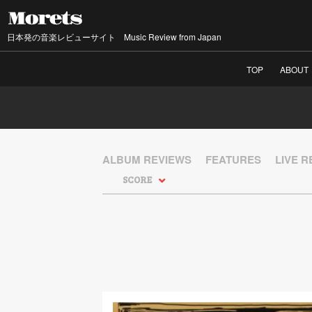
日本発の音楽レビューサイト Music Review from Japan
TOP
ABOUT
ALBUM REVIEWS
FEATURES
LIVE 
SCORE