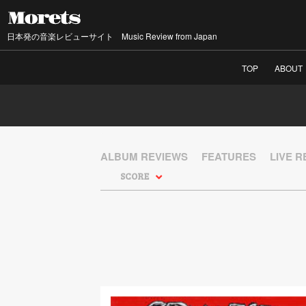
日本発の音楽レビューサイト Music Review from Japan
TOP
ABOUT
ALBUM REVIEWS
FEATURES
LIVE 
SCORE