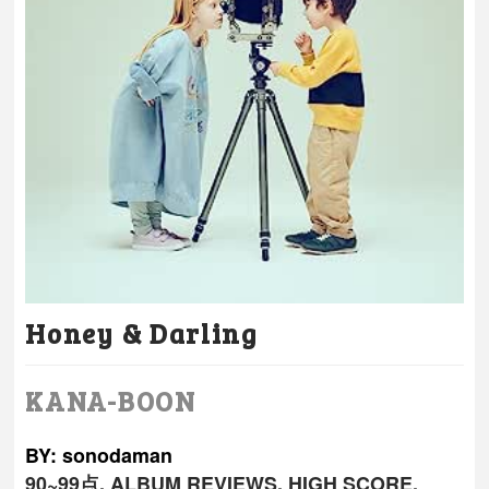
Honey & Darling
KANA-BOON
BY: sonodaman
90~99点
,
ALBUM REVIEWS
,
HIGH SCORE
,