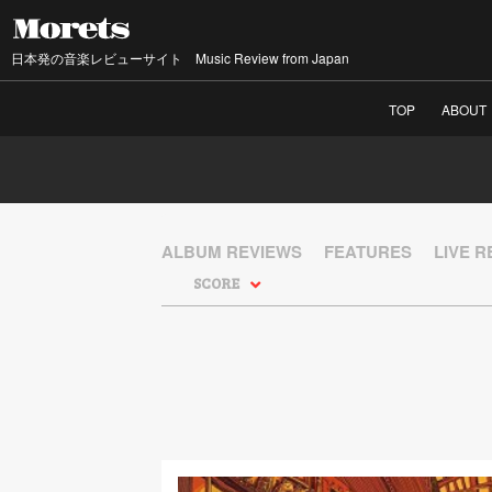
日本発の音楽レビューサイト Music Review from Japan
TOP
ABOUT
ALBUM REVIEWS
FEATURES
LIVE 
SCORE