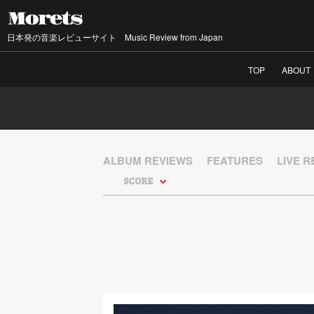
日本発の音楽レビューサイト Music Review from Japan
TOP
ABOUT
ALBUM REVIEWS
FEATURES
LIVE 
SCORE