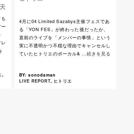
天
ても
4月に04 Limited Sazabys主催フェスであ
アー
る「YON FES」が終わった後だったか、
っ
直前のライブを「メンバーの事情」という
ツレ
実に不透明かつ不穏な理由でキャンセルし
を
ていたヒトリエのボーカル&
…続きを見る
よ
,
BY: sonodaman
LIVE REPORT
,
ヒトリエ