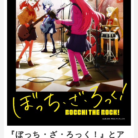
『ぼっち・ざ・ろっく！』とア