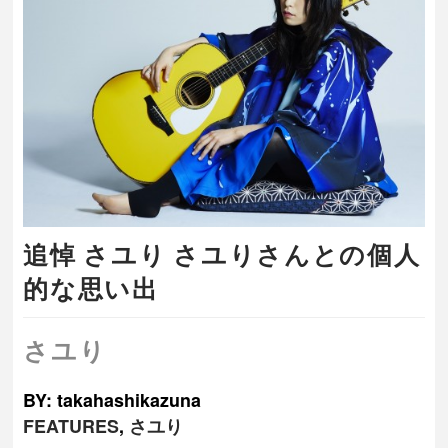
追悼 さユり さユりさんとの個人
的な思い出
さユり
BY: takahashikazuna
FEATURES
,
さユり