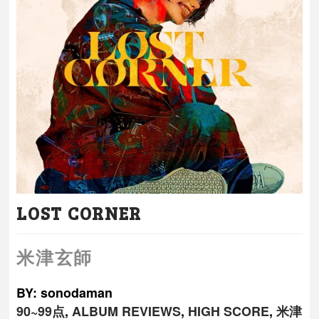
LOST CORNER
米津玄師
BY: sonodaman
90~99点
,
ALBUM REVIEWS
,
HIGH SCORE
,
米津