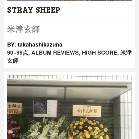
STRAY SHEEP
米津玄師
BY: takahashikazuna
90~99点
,
ALBUM REVIEWS
,
HIGH SCORE
,
米津
玄師