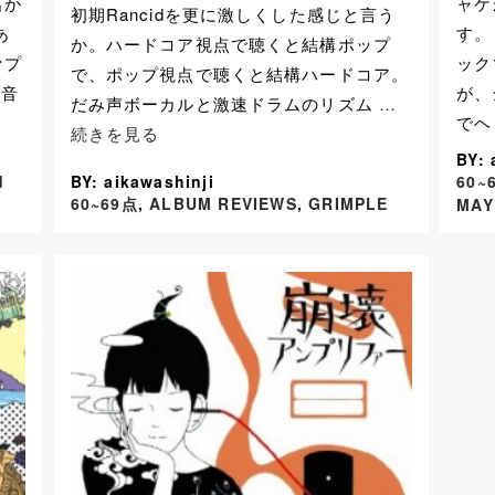
名か
ャケ
初期Rancidを更に激しくした感じと言う
あ
す。
か。ハードコア視点で聴くと結構ポップ
ァプ
ック
で、ポップ視点で聴くと結構ハードコア。
の音
が、
だみ声ボーカルと激速ドラムのリズム
…
でヘ
続きを見る
BY: 
d
BY: aikawashinji
60~
60~69点
,
ALBUM REVIEWS
,
GRIMPLE
MAY