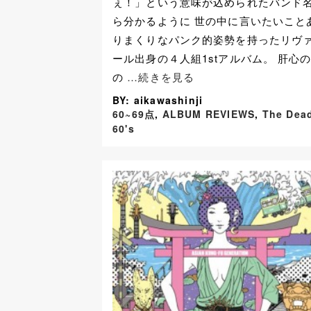
ぇ！」という意味が込められたバンド
ら分かるように 世の中に言いたいこと
りまくりなパンク的姿勢を持ったリヴ
ール出身の４人組1stアルバム。 肝心
の
…続きを見る
BY: aikawashinji
60~69点
,
ALBUM REVIEWS
,
The Dea
60's