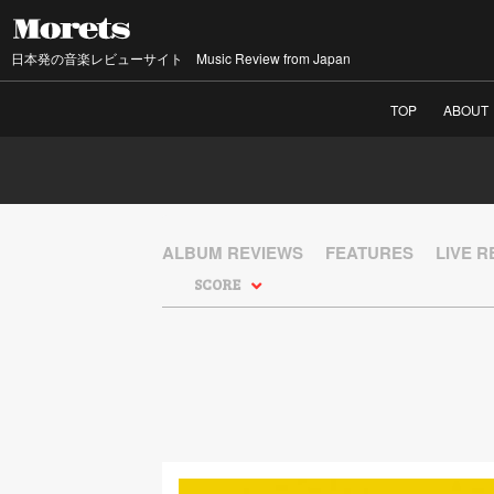
日本発の音楽レビューサイト Music Review from Japan
TOP
ABOUT
ALBUM REVIEWS
FEATURES
LIVE 
SCORE