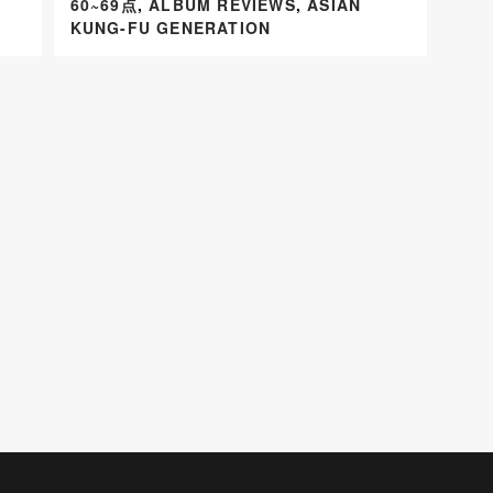
60~69点
,
ALBUM REVIEWS
,
ASIAN
KUNG-FU GENERATION