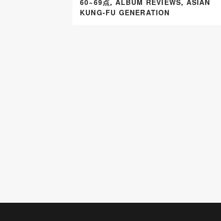
60~69点
,
ALBUM REVIEWS
,
ASIAN
KUNG-FU GENERATION